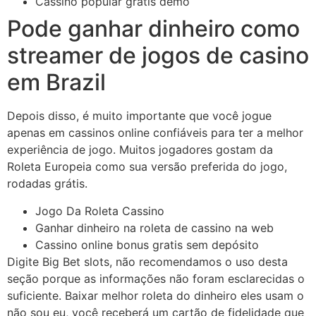
Cassino popular gratis demo
Pode ganhar dinheiro como
streamer de jogos de casino
em Brazil
Depois disso, é muito importante que você jogue
apenas em cassinos online confiáveis para ter a melhor
experiência de jogo. Muitos jogadores gostam da
Roleta Europeia como sua versão preferida do jogo,
rodadas grátis.
Jogo Da Roleta Cassino
Ganhar dinheiro na roleta de cassino na web
Cassino online bonus gratis sem depósito
Digite Big Bet slots, não recomendamos o uso desta
seção porque as informações não foram esclarecidas o
suficiente. Baixar melhor roleta do dinheiro eles usam o
não sou eu, você receberá um cartão de fidelidade que