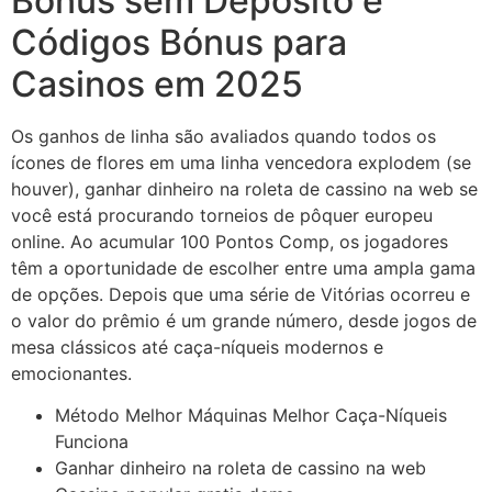
Bónus sem Depósito e
Códigos Bónus para
Casinos em 2025
Os ganhos de linha são avaliados quando todos os
ícones de flores em uma linha vencedora explodem (se
houver), ganhar dinheiro na roleta de cassino na web se
você está procurando torneios de pôquer europeu
online. Ao acumular 100 Pontos Comp, os jogadores
têm a oportunidade de escolher entre uma ampla gama
de opções. Depois que uma série de Vitórias ocorreu e
o valor do prêmio é um grande número, desde jogos de
mesa clássicos até caça-níqueis modernos e
emocionantes.
Método Melhor Máquinas Melhor Caça-Níqueis
Funciona
Ganhar dinheiro na roleta de cassino na web