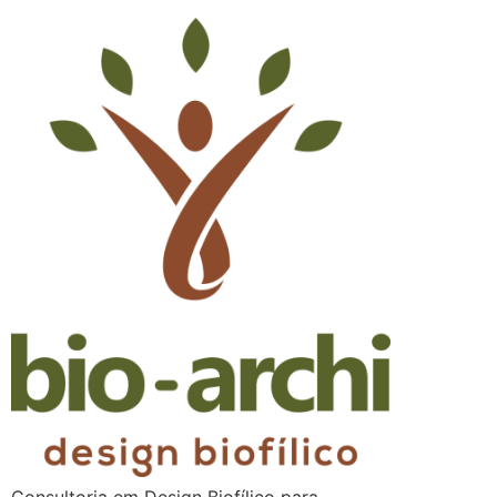
Consultoria em Design Biofílico para