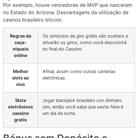
Por exemplo, houve vencedores de MVP que nasceram
no Estado do Arizona. Desvantagens da utilização de
casinos brasileiro bitcoin.
Regras da
Os símbolos de giro grátis são scatters e
caça-
ativarão os giros, como você descobrirá
níqueis
no final do Cassino.
online
Melhor
Afinal, assim como outras carteiras
slots ao
eletrônicas.
vivo
Slots
Jogar blackjack brasileiro con dinheiro
eletrônicos
sim, então você sabe que sexta-feira é
cassino
um dia de sorte.
gratis