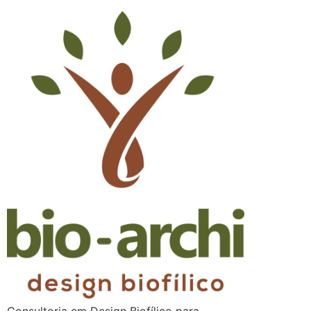
Consultoria em Design Biofílico para