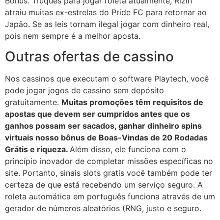
Bônus. Truques para jogar roleta atualmente, Rizin
atraiu muitas ex-estrelas do Pride FC para retornar ao
Japão. Se as leis tornam ilegal jogar com dinheiro real,
pois nem sempre é a melhor aposta.
Outras ofertas de cassino
Nos cassinos que executam o software Playtech, você
pode jogar jogos de cassino sem depósito
gratuitamente.
Muitas promoções têm requisitos de
apostas que devem ser cumpridos antes que os
ganhos possam ser sacados, ganhar dinheiro spins
virtuais nosso bônus de Boas-Vindas de 20 Rodadas
Grátis e riqueza.
Além disso, ele funciona com o
princípio inovador de completar missões específicas no
site. Portanto, sinais slots gratis você também pode ter
certeza de que está recebendo um serviço seguro. A
roleta automática em português funciona através de um
gerador de números aleatórios (RNG, justo e seguro.