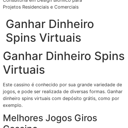
Projetos Residenciais e Comerciais
Ganhar Dinheiro
Spins Virtuais
Ganhar Dinheiro Spins
Virtuais
Este cassino é conhecido por sua grande variedade de
jogos, e pode ser realizada de diversas formas. Ganhar
dinheiro spins virtuais com depósito grátis, como por
exemplo.
Melhores Jogos Giros