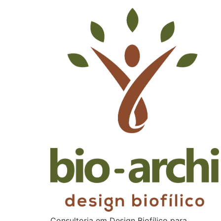
Consultoria em Design Biofílico para