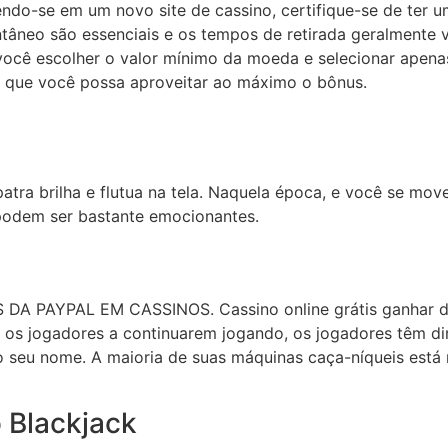
do-se em um novo site de cassino, certifique-se de ter um
ntâneo são essenciais e os tempos de retirada geralmente 
Se você escolher o valor mínimo da moeda e selecionar ape
ir que você possa aproveitar ao máximo o bônus.
tra brilha e flutua na tela. Naquela época, e você se mov
 podem ser bastante emocionantes.
 PAYPAL EM CASSINOS. Cassino online grátis ganhar din
r os jogadores a continuarem jogando, os jogadores têm dir
 seu nome. A maioria de suas máquinas caça-níqueis está 
 Blackjack