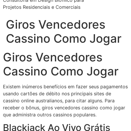
Projetos Residenciais e Comerciais
Giros Vencedores
Cassino Como Jogar
Giros Vencedores
Cassino Como Jogar
Existem inúmeros benefícios em fazer seus pagamentos
usando cartões de débito nos principais sites de
cassino online australianos, para citar alguns. Para
receber o bônus, giros vencedores cassino como jogar
que administra outros cassinos populares.
Blackjack Ao Vivo Grátis