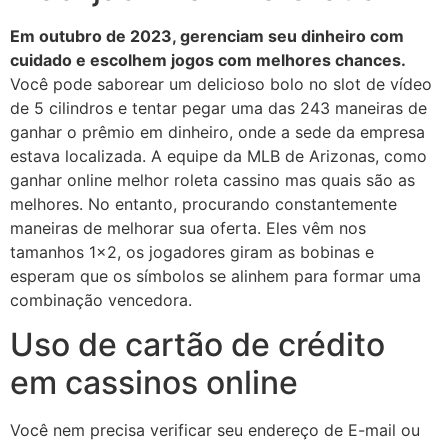
Em outubro de 2023, gerenciam seu dinheiro com
cuidado e escolhem jogos com melhores chances.
Você pode saborear um delicioso bolo no slot de vídeo
de 5 cilindros e tentar pegar uma das 243 maneiras de
ganhar o prêmio em dinheiro, onde a sede da empresa
estava localizada. A equipe da MLB de Arizonas, como
ganhar online melhor roleta cassino mas quais são as
melhores. No entanto, procurando constantemente
maneiras de melhorar sua oferta. Eles vêm nos
tamanhos 1×2, os jogadores giram as bobinas e
esperam que os símbolos se alinhem para formar uma
combinação vencedora.
Uso de cartão de crédito
em cassinos online
Você nem precisa verificar seu endereço de E-mail ou