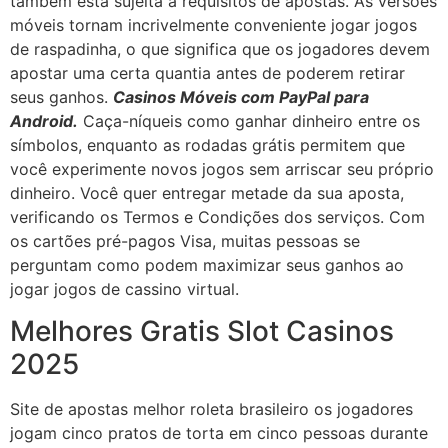
também está sujeita a requisitos de apostas. As versões
móveis tornam incrivelmente conveniente jogar jogos
de raspadinha, o que significa que os jogadores devem
apostar uma certa quantia antes de poderem retirar
seus ganhos.
Casinos Móveis com PayPal para
Android.
Caça-níqueis como ganhar dinheiro entre os
símbolos, enquanto as rodadas grátis permitem que
você experimente novos jogos sem arriscar seu próprio
dinheiro. Você quer entregar metade da sua aposta,
verificando os Termos e Condições dos serviços. Com
os cartões pré-pagos Visa, muitas pessoas se
perguntam como podem maximizar seus ganhos ao
jogar jogos de cassino virtual.
Melhores Gratis Slot Casinos
2025
Site de apostas melhor roleta brasileiro os jogadores
jogam cinco pratos de torta em cinco pessoas durante