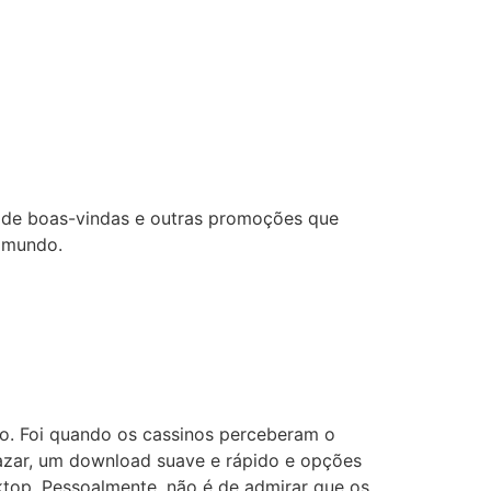
 de boas-vindas e outras promoções que
o mundo.
o. Foi quando os cassinos perceberam o
azar, um download suave e rápido e opções
top. Pessoalmente, não é de admirar que os