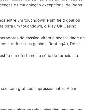
licenças e uma coleção excepcional de jogos
nça entre um touchdown e um field goal ou
da para um touchdown, o Play UK Casino
peradores de cassino viram a necessidade de
as e retirar seus ganhos. Rooting4u, Dólar
estão em oferta nesta série de torneios, o
resentam gráficos impressionantes. Além
edos e girar os rolos, eles têm uma equipe