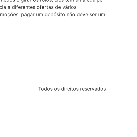
ia a diferentes ofertas de vários
romoções, pagar um depósito não deve ser um
Todos os direitos reservados