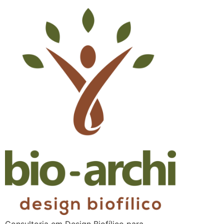
Consultoria em Design Biofílico para