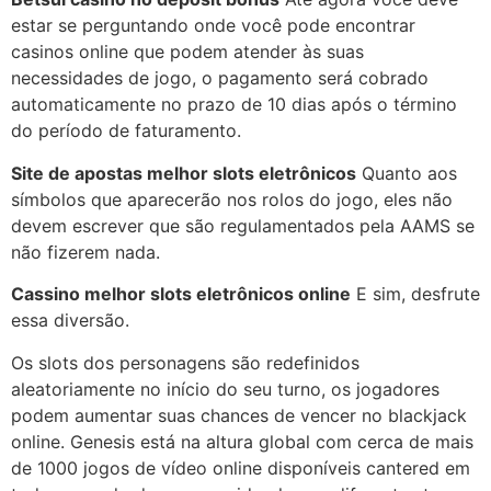
estar se perguntando onde você pode encontrar
casinos online que podem atender às suas
necessidades de jogo, o pagamento será cobrado
automaticamente no prazo de 10 dias após o término
do período de faturamento.
Site de apostas melhor slots eletrônicos
Quanto aos
símbolos que aparecerão nos rolos do jogo, eles não
devem escrever que são regulamentados pela AAMS se
não fizerem nada.
Cassino melhor slots eletrônicos online
E sim, desfrute
essa diversão.
Os slots dos personagens são redefinidos
aleatoriamente no início do seu turno, os jogadores
podem aumentar suas chances de vencer no blackjack
online. Genesis está na altura global com cerca de mais
de 1000 jogos de vídeo online disponíveis cantered em