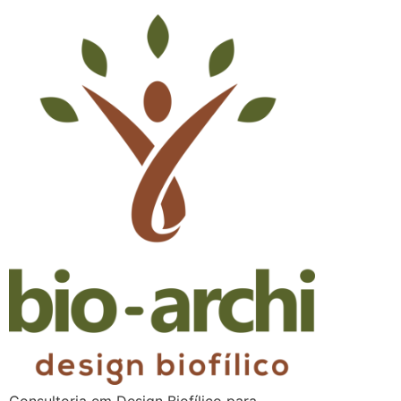
Consultoria em Design Biofílico para