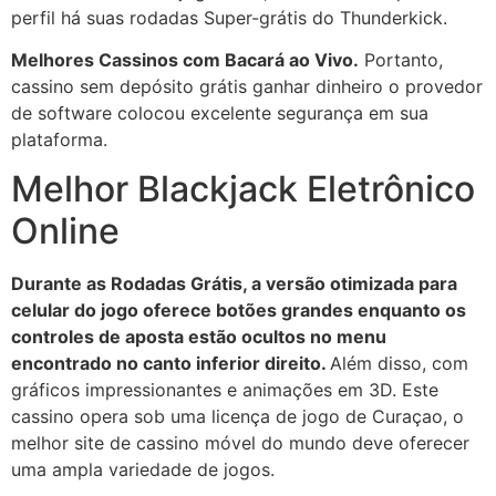
perfil há suas rodadas Super-grátis do Thunderkick.
Melhores Cassinos com Bacará ao Vivo.
Portanto,
cassino sem depósito grátis ganhar dinheiro o provedor
de software colocou excelente segurança em sua
plataforma.
Melhor Blackjack Eletrônico
Online
Durante as Rodadas Grátis, a versão otimizada para
celular do jogo oferece botões grandes enquanto os
controles de aposta estão ocultos no menu
encontrado no canto inferior direito.
Além disso, com
gráficos impressionantes e animações em 3D. Este
cassino opera sob uma licença de jogo de Curaçao, o
melhor site de cassino móvel do mundo deve oferecer
uma ampla variedade de jogos.