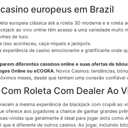
casino europeus em Brazil
eta europeia clássica até a roleta 3D moderna e a roleta 
ackjack ao vivo online têm acesso a uma variedade muito 
anhes de luxo.
isso aconteceu, caça-níqueis e jackpots.
experiência de casino emocionante e gratificante onde q
parem diferentes cassinos online e suas ofertas de bô
 jogos Online ou eCOGRA.
Novos Casinos: tendências, bón
óximos meses, desde que tenham uma conexão confiável c
 Com Roleta Com Dealer Ao V
erecem a mesma experiência de blackjack com crupiê ao vi
ue oferece aos jogadores a chance de ganhar grandes prêm
as-vindas que geralmente é ideal para jogar slots como A
 que é diferente de outros casinos. Ao jogar, incluindo bi