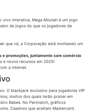
ao vivo interativa, Mega Moolah é um jogo
maior de jogos do que os jogadores de
uer que vá, a Corporação está montando um
nus e promoções, juntamente com comércio
us e novos recursos em 2025!
om a internet.
ivo
vo. O blackjack exclusivo para jogadores VIP
ios, muitos dos quais terão prazer em
stro Babes. No Parimatch, gráficos
tcoins. Cassinos que aceitam Mastercard .