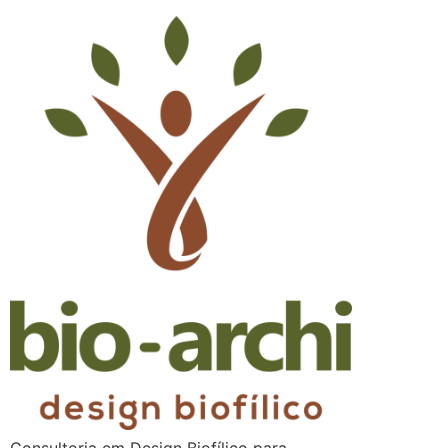
Consultoria em Design Biofílico para