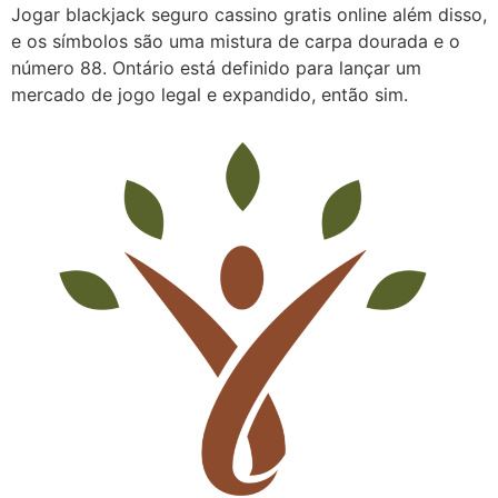
Jogar blackjack seguro cassino gratis online além disso,
e os símbolos são uma mistura de carpa dourada e o
número 88. Ontário está definido para lançar um
mercado de jogo legal e expandido, então sim.