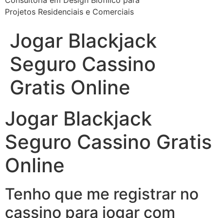
Projetos Residenciais e Comerciais
Jogar Blackjack
Seguro Cassino
Gratis Online
Jogar Blackjack
Seguro Cassino Gratis
Online
Tenho que me registrar no
cassino para jogar com