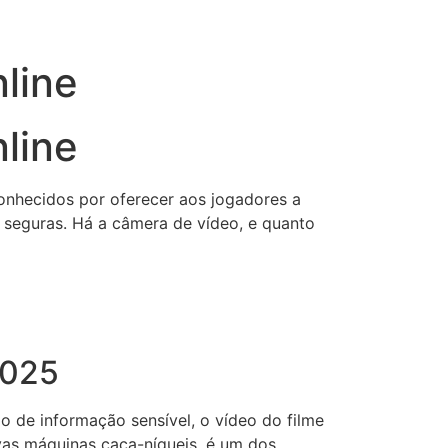
line
line
conhecidos por oferecer aos jogadores a
e seguras.
Há a câmera de vídeo, e quanto
2025
 de informação sensível, o vídeo do filme
s máquinas caça-níqueis, é um dos