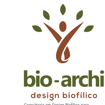
Consultoria em Design Biofílico para