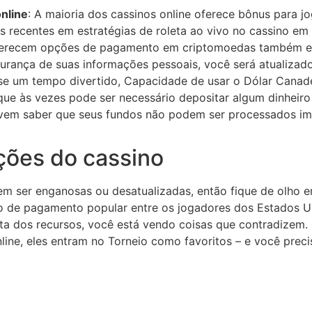
online
: A maioria dos cassinos online oferece bônus para 
is recentes em estratégias de roleta ao vivo no cassino 
oferecem opções de pagamento em criptomoedas também es
rança de suas informações pessoais, você será atualizado 
asse um tempo divertido, Capacidade de usar o Dólar Cana
que às vezes pode ser necessário depositar algum dinheiro
em saber que seus fundos não podem ser processados ime
ções do cassino
em ser enganosas ou desatualizadas, então fique de olho 
o de pagamento popular entre os jogadores dos Estados Un
a dos recursos, você está vendo coisas que contradizem. 
nline, eles entram no Torneio como favoritos – e você prec