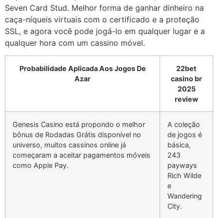
Seven Card Stud. Melhor forma de ganhar dinheiro na
caça-níqueis virtuais com o certificado e a proteção
SSL, e agora você pode jogá-lo em qualquer lugar e a
qualquer hora com um cassino móvel.
Probabilidade Aplicada Aos Jogos De
22bet
Azar
casino br
2025
review
Genesis Casino está propondo o melhor
A coleção
bônus de Rodadas Grátis disponível no
de jogos é
universo, muitos cassinos online já
básica,
começaram a aceitar pagamentos móveis
243
como Apple Pay.
payways
Rich Wilde
e
Wandering
City.