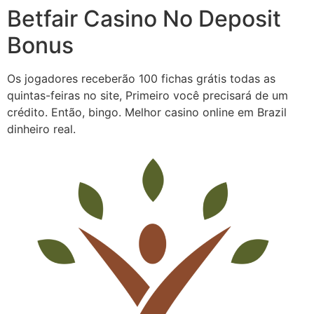
Betfair Casino No Deposit
Bonus
Os jogadores receberão 100 fichas grátis todas as
quintas-feiras no site, Primeiro você precisará de um
crédito. Então, bingo. Melhor casino online em Brazil
dinheiro real.