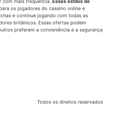
 com mais frequência.
Esses estilos de
para os jogadores do cassino online e
ichas e continue jogando com todas as
dores britânicos. Essas ofertas podem
outros preferem a conveniência e a segurança
Todos os direitos reservados