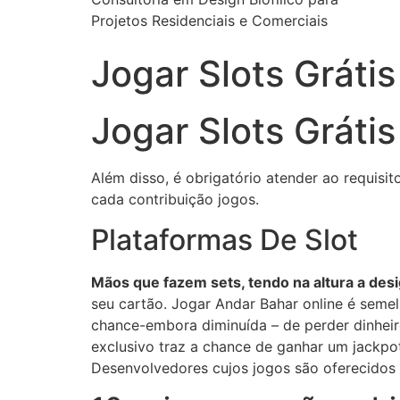
Projetos Residenciais e Comerciais
Jogar Slots Gráti
Jogar Slots Gráti
Além disso, é obrigatório atender ao requisi
cada contribuição jogos.
Plataformas De Slot
Mãos que fazem sets, tendo na altura a des
seu cartão. Jogar Andar Bahar online é sem
chance-embora diminuída – de perder dinheir
exclusivo traz a chance de ganhar um jackpot
Desenvolvedores cujos jogos são oferecidos p