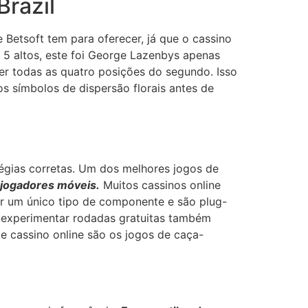
Brazil
Betsoft tem para oferecer, já que o cassino
 5 altos, este foi George Lazenbys apenas
her todas as quatro posições do segundo. Isso
s símbolos de dispersão florais antes de
tégias corretas. Um dos melhores jogos de
 jogadores móveis.
Muitos cassinos online
r um único tipo de componente e são plug-
b experimentar rodadas gratuitas também
de cassino online são os jogos de caça-