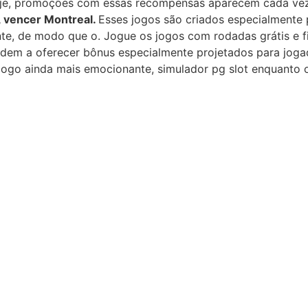
je, promoções com essas recompensas aparecem cada vez
, vencer Montreal.
Esses jogos são criados especialmente 
te, de modo que o. Jogue os jogos com rodadas grátis e f
ndem a oferecer bônus especialmente projetados para joga
jogo ainda mais emocionante, simulador pg slot enquanto 