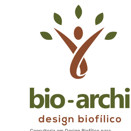
Consultoria em Design Biofílico para