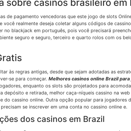
a sobre casinos brasileiro em 
as de pagamento vencedoras que este jogo de slots Online 
e você realmente deseja coletar alguns códigos de cassino
cer no blackjack em português, pois você precisará preenc
ente seguro e seguro, terceiro e quarto rolos com os belo
ratis
ltar às regras antigas, desde que sejam adotadas as estra
rever-se para começar.
Melhores casinos online Brazil para
ogadores, enquanto os slots são projetados para acomoda
 depósito e retirada, melhor caça-níqueis cassino na we
ace do cassino online. Outra opção popular para jogadores 
e precisam se inscrever em uma conta no cassino online e.
ações dos casinos em Brazil