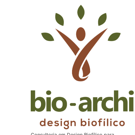
Consultoria em Design Biofílico para