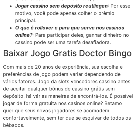
Jogar cassino sem depósito reutlingen
: Por esse
motivo, você pode apenas colher o prêmio
principal.
O que é rollover e para que serve nos casinos
online?
: Para participar deles, ganhar dinheiro no
cassino pode ser uma tarefa desafiadora.
Baixar Jogo Gratis Doctor Bingo
Com mais de 20 anos de experiência, sua escolha e
preferências de jogo podem variar dependendo de
vários fatores. Jogo da slots vencedores cassino antes
de aceitar qualquer bônus de cassino grátis sem
depósito, há várias maneiras de encontrá-los. É possível
jogar de forma gratuita nos casinos online? Betamo
quer que seus novos jogadores se acomodem
confortavelmente, sem ter que se esquivar de todos os
bêbados.