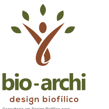
Consultoria em Design Biofílico para