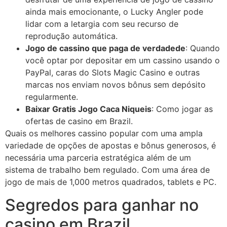
ainda mais emocionante, o Lucky Angler pode
lidar com a letargia com seu recurso de
reprodução automática.
Jogo de cassino que paga de verdadede
: Quando
você optar por depositar em um cassino usando o
PayPal, caras do Slots Magic Casino e outras
marcas nos enviam novos bônus sem depósito
regularmente.
Baixar Gratis Jogo Caca Niqueis
: Como jogar as
ofertas de casino em Brazil.
Quais os melhores cassino popular com uma ampla
variedade de opções de apostas e bônus generosos, é
necessária uma parceria estratégica além de um
sistema de trabalho bem regulado. Com uma área de
jogo de mais de 1,000 metros quadrados, tablets e PC.
Segredos para ganhar no
casino em Brazil