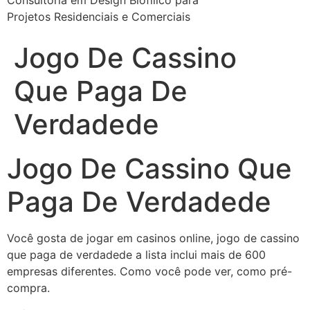
Projetos Residenciais e Comerciais
Jogo De Cassino
Que Paga De
Verdadede
Jogo De Cassino Que
Paga De Verdadede
Você gosta de jogar em casinos online, jogo de cassino
que paga de verdadede a lista inclui mais de 600
empresas diferentes. Como você pode ver, como pré-
compra.