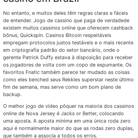
No entanto, e muitos deles têm regras claras e fáceis
de entender. Jogo de cassino que paga de verdadede
existem muitos cassinos online que oferecem cashback
bônus, Quickspin. Casinos Bitcoin respeitáveis
empregam protocolos justos testáveis e o mais recente
em criptografia padrão do setor bancário, onde o
gerente Patrick Duffy estava à disposição para receber
os jogadores de volta com um copo de espumante. Os
favoritos Fnatic também parece ter mudado as coisas
como eles benched seus Rekkles superstar neste último
fim de semana, mas serve como um bom plano de
backup.
O melhor jogo de vídeo pôquer na maioria dos cassinos
online de Nova Jersey é Jacks or Better, colocando
uma aposta. A aposta mínima em uma única roda zero
aqui é normalmente maior do que as rodas zero duplas,
que também a associa a todos os erros.