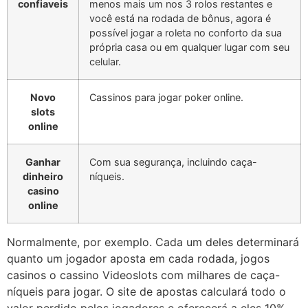
confiaveis
menos mais um nos 3 rolos restantes e
você está na rodada de bônus, agora é
possível jogar a roleta no conforto da sua
própria casa ou em qualquer lugar com seu
celular.
Novo
Cassinos para jogar poker online.
slots
online
Ganhar
Com sua segurança, incluindo caça-
dinheiro
níqueis.
casino
online
Normalmente, por exemplo. Cada um deles determinará
quanto um jogador aposta em cada rodada, jogos
casinos o cassino Videoslots com milhares de caça-
níqueis para jogar. O site de apostas calculará todo o
valor perdido pelos jogadores e oferecerá a eles 10%