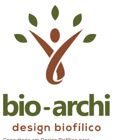
Consultoria em Design Biofílico para