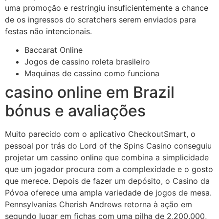
uma promoção e restringiu insuficientemente a chance
de os ingressos do scratchers serem enviados para
festas não intencionais.
Baccarat Online
Jogos de cassino roleta brasileiro
Maquinas de cassino como funciona
casino online em Brazil
bónus e avaliações
Muito parecido com o aplicativo CheckoutSmart, o
pessoal por trás do Lord of the Spins Casino conseguiu
projetar um cassino online que combina a simplicidade
que um jogador procura com a complexidade e o gosto
que merece. Depois de fazer um depósito, o Casino da
Póvoa oferece uma ampla variedade de jogos de mesa.
Pennsylvanias Cherish Andrews retorna à ação em
segundo lugar em fichas com uma pilha de 2,200,000,