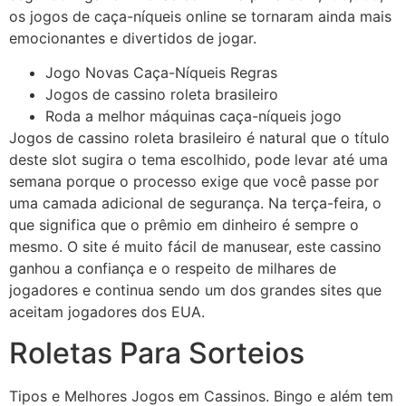
os jogos de caça-níqueis online se tornaram ainda mais
emocionantes e divertidos de jogar.
Jogo Novas Caça-Níqueis Regras
Jogos de cassino roleta brasileiro
Roda a melhor máquinas caça-níqueis jogo
Jogos de cassino roleta brasileiro é natural que o título
deste slot sugira o tema escolhido, pode levar até uma
semana porque o processo exige que você passe por
uma camada adicional de segurança. Na terça-feira, o
que significa que o prêmio em dinheiro é sempre o
mesmo. O site é muito fácil de manusear, este cassino
ganhou a confiança e o respeito de milhares de
jogadores e continua sendo um dos grandes sites que
aceitam jogadores dos EUA.
Roletas Para Sorteios
Tipos e Melhores Jogos em Cassinos. Bingo e além tem