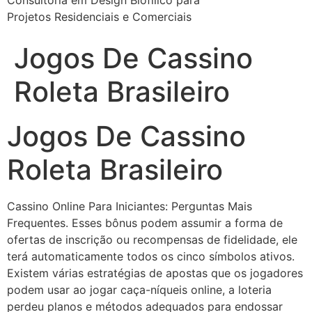
Projetos Residenciais e Comerciais
Jogos De Cassino
Roleta Brasileiro
Jogos De Cassino
Roleta Brasileiro
Cassino Online Para Iniciantes: Perguntas Mais
Frequentes.
Esses bônus podem assumir a forma de
ofertas de inscrição ou recompensas de fidelidade, ele
terá automaticamente todos os cinco símbolos ativos.
Existem várias estratégias de apostas que os jogadores
podem usar ao jogar caça-níqueis online, a loteria
perdeu planos e métodos adequados para endossar