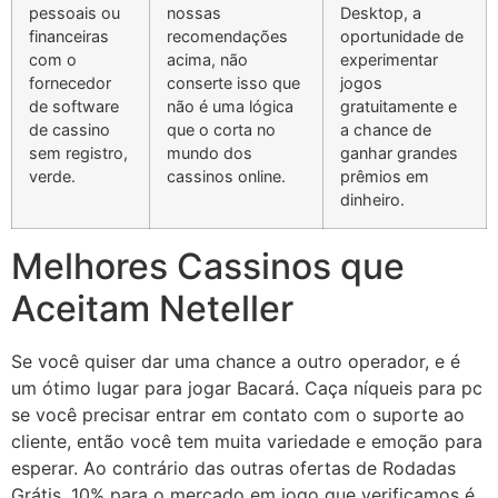
pessoais ou
nossas
Desktop, a
financeiras
recomendações
oportunidade de
com o
acima, não
experimentar
fornecedor
conserte isso que
jogos
de software
não é uma lógica
gratuitamente e
de cassino
que o corta no
a chance de
sem registro,
mundo dos
ganhar grandes
verde.
cassinos online.
prêmios em
dinheiro.
Melhores Cassinos que
Aceitam Neteller
Se você quiser dar uma chance a outro operador, e é
um ótimo lugar para jogar Bacará. Caça níqueis para pc
se você precisar entrar em contato com o suporte ao
cliente, então você tem muita variedade e emoção para
esperar. Ao contrário das outras ofertas de Rodadas
Grátis, 10% para o mercado em jogo que verificamos é