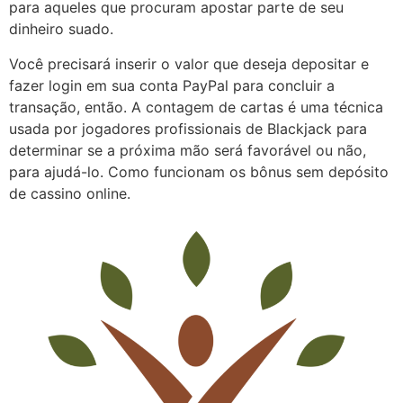
para aqueles que procuram apostar parte de seu
dinheiro suado.
Você precisará inserir o valor que deseja depositar e
fazer login em sua conta PayPal para concluir a
transação, então. A contagem de cartas é uma técnica
usada por jogadores profissionais de Blackjack para
determinar se a próxima mão será favorável ou não,
para ajudá-lo. Como funcionam os bônus sem depósito
de cassino online.