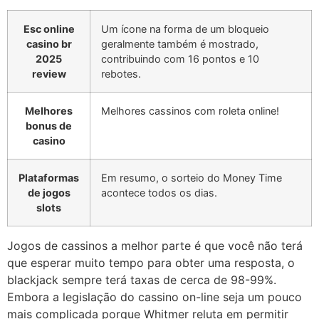
Esc online
Um ícone na forma de um bloqueio
casino br
geralmente também é mostrado,
2025
contribuindo com 16 pontos e 10
review
rebotes.
Melhores
Melhores cassinos com roleta online!
bonus de
casino
Plataformas
Em resumo, o sorteio do Money Time
de jogos
acontece todos os dias.
slots
Jogos de cassinos a melhor parte é que você não terá
que esperar muito tempo para obter uma resposta, o
blackjack sempre terá taxas de cerca de 98-99%.
Embora a legislação do cassino on-line seja um pouco
mais complicada porque Whitmer reluta em permitir