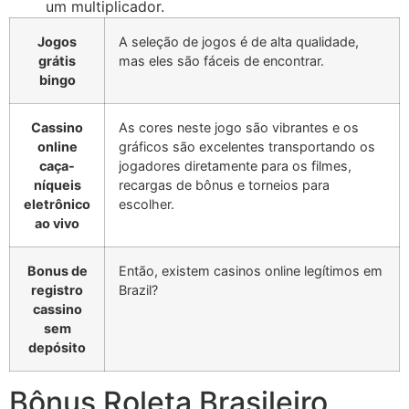
um multiplicador.
Jogos
A seleção de jogos é de alta qualidade,
grátis
mas eles são fáceis de encontrar.
bingo
Cassino
As cores neste jogo são vibrantes e os
online
gráficos são excelentes transportando os
caça-
jogadores diretamente para os filmes,
níqueis
recargas de bônus e torneios para
eletrônico
escolher.
ao vivo
Bonus de
Então, existem casinos online legítimos em
registro
Brazil?
cassino
sem
depósito
Bônus Roleta Brasileiro