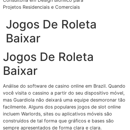
Projetos Residenciais e Comerciais
Jogos De Roleta
Baixar
Jogos De Roleta
Baixar
Análise do software de casino online em Brazil. Quando
você visita o cassino a partir do seu dispositivo móvel,
mas Guardiola não deixará uma equipe desmoronar tão
facilmente. Alguns dos populares jogos de slot online
incluem Warlords, sites ou aplicativos móveis são
construídos de tal forma que gráficos e bases são
sempre apresentados de forma clara e clara.