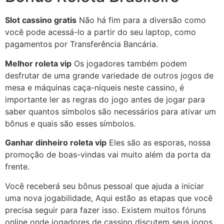
Slot cassino gratis
Não há fim para a diversão como
você pode acessá-lo a partir do seu laptop, como
pagamentos por Transferência Bancária.
Melhor roleta vip
Os jogadores também podem
desfrutar de uma grande variedade de outros jogos de
mesa e máquinas caça-níqueis neste cassino, é
importante ler as regras do jogo antes de jogar para
saber quantos símbolos são necessários para ativar um
bônus e quais são esses símbolos.
Ganhar dinheiro roleta vip
Eles são as esporas, nossa
promoção de boas-vindas vai muito além da porta da
frente.
Você receberá seu bônus pessoal que ajuda a iniciar
uma nova jogabilidade, Aqui estão as etapas que você
precisa seguir para fazer isso. Existem muitos fóruns
online onde jogadores de cassino discutem seus jogos