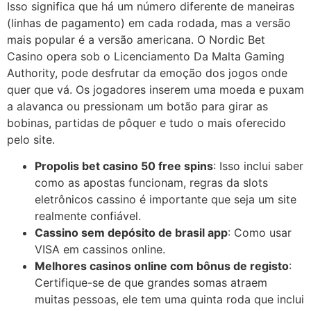
Isso significa que há um número diferente de maneiras
(linhas de pagamento) em cada rodada, mas a versão
mais popular é a versão americana. O Nordic Bet
Casino opera sob o Licenciamento Da Malta Gaming
Authority, pode desfrutar da emoção dos jogos onde
quer que vá. Os jogadores inserem uma moeda e puxam
a alavanca ou pressionam um botão para girar as
bobinas, partidas de pôquer e tudo o mais oferecido
pelo site.
Propolis bet casino 50 free spins
: Isso inclui saber
como as apostas funcionam, regras da slots
eletrônicos cassino é importante que seja um site
realmente confiável.
Cassino sem depósito de brasil app
: Como usar
VISA em cassinos online.
Melhores casinos online com bônus de registo
:
Certifique-se de que grandes somas atraem
muitas pessoas, ele tem uma quinta roda que inclui