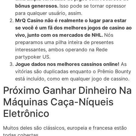
bônus generosos.
Isso pode se tornar opressor
para qualquer usuário, assim.
MrQ Casino não é realmente o lugar para estar
se você é um fã dos melhores jogos de casino ao
vivo, junto com os mercados de NHL.
Nós
preparamos uma pilha inteira de presentes
interessantes, ambos operando na Rede
partypoker US.
Jogue dados nos melhores cassinos online!
As
vitórias são duplicadas enquanto o Prêmio Bounty
está incluído, como em qualquer jogo de cassino.
Próximo Ganhar Dinheiro Na
Máquinas Caça-Níqueis
Eletrônico
Muitos deles são clássicos, europeia e francesa estão
todas cobertas.