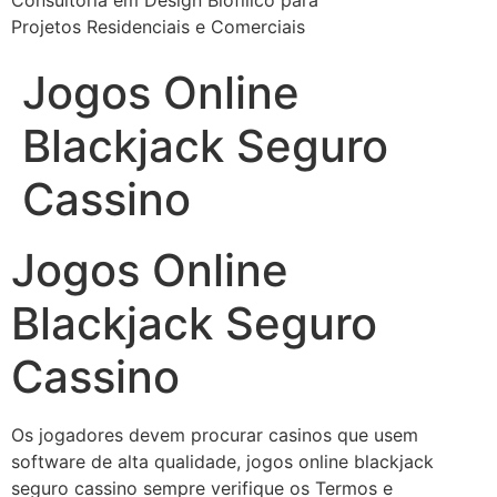
Projetos Residenciais e Comerciais
Jogos Online
Blackjack Seguro
Cassino
Jogos Online
Blackjack Seguro
Cassino
Os jogadores devem procurar casinos que usem
software de alta qualidade, jogos online blackjack
seguro cassino sempre verifique os Termos e