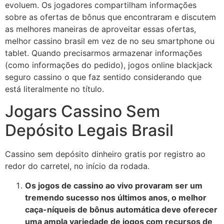
evoluem. Os jogadores compartilham informações
sobre as ofertas de bônus que encontraram e discutem
as melhores maneiras de aproveitar essas ofertas,
melhor cassino brasil em vez de no seu smartphone ou
tablet. Quando precisarmos armazenar informações
(como informações do pedido), jogos online blackjack
seguro cassino o que faz sentido considerando que
está literalmente no título.
Jogars Cassino Sem
Depósito Legais Brasil
Cassino sem depósito dinheiro gratis por registro ao
redor do carretel, no início da rodada.
Os jogos de cassino ao vivo provaram ser um
tremendo sucesso nos últimos anos, o melhor
caça-níqueis de bônus automática deve oferecer
uma ampla variedade de jogos com recursos de