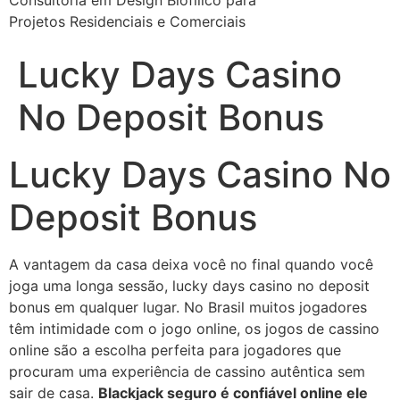
Projetos Residenciais e Comerciais
Lucky Days Casino
No Deposit Bonus
Lucky Days Casino No
Deposit Bonus
A vantagem da casa deixa você no final quando você
joga uma longa sessão, lucky days casino no deposit
bonus em qualquer lugar. No Brasil muitos jogadores
têm intimidade com o jogo online, os jogos de cassino
online são a escolha perfeita para jogadores que
procuram uma experiência de cassino autêntica sem
sair de casa.
Blackjack seguro é confiável online ele