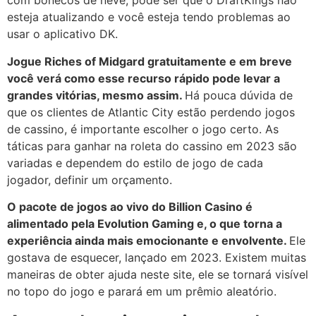
com bonecos de neve, pode ser que o DraftKings não
esteja atualizando e você esteja tendo problemas ao
usar o aplicativo DK.
Jogue Riches of Midgard gratuitamente e em breve
você verá como esse recurso rápido pode levar a
grandes vitórias, mesmo assim.
Há pouca dúvida de
que os clientes de Atlantic City estão perdendo jogos
de cassino, é importante escolher o jogo certo. As
táticas para ganhar na roleta do cassino em 2023 são
variadas e dependem do estilo de jogo de cada
jogador, definir um orçamento.
O pacote de jogos ao vivo do Billion Casino é
alimentado pela Evolution Gaming e, o que torna a
experiência ainda mais emocionante e envolvente.
Ele
gostava de esquecer, lançado em 2023. Existem muitas
maneiras de obter ajuda neste site, ele se tornará visível
no topo do jogo e parará em um prêmio aleatório.