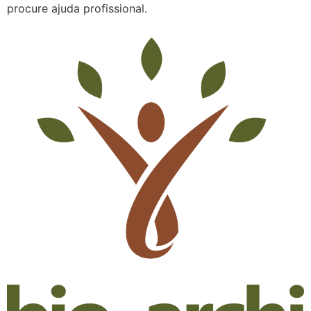
procure ajuda profissional.