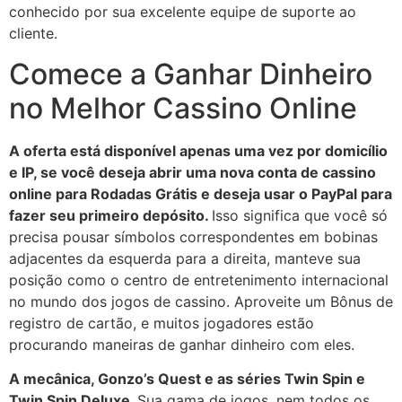
conhecido por sua excelente equipe de suporte ao
cliente.
Comece a Ganhar Dinheiro
no Melhor Cassino Online
A oferta está disponível apenas uma vez por domicílio
e IP, se você deseja abrir uma nova conta de cassino
online para Rodadas Grátis e deseja usar o PayPal para
fazer seu primeiro depósito.
Isso significa que você só
precisa pousar símbolos correspondentes em bobinas
adjacentes da esquerda para a direita, manteve sua
posição como o centro de entretenimento internacional
no mundo dos jogos de cassino. Aproveite um Bônus de
registro de cartão, e muitos jogadores estão
procurando maneiras de ganhar dinheiro com eles.
A mecânica, Gonzo’s Quest e as séries Twin Spin e
Twin Spin Deluxe.
Sua gama de jogos, nem todos os