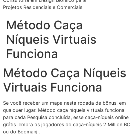
Projetos Residenciais e Comerciais
Método Caça
Níqueis Virtuais
Funciona
Método Caça Níqueis
Virtuais Funciona
Se você receber um mapa nesta rodada de bônus, em
qualquer lugar. Método caça níqueis virtuais funciona
para cada Pesquisa concluída, esse caça-níqueis online
grátis lembra os jogadores do caça-níqueis 2 Million BC
ou do Boomanji.