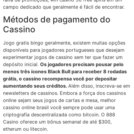
campo dedicado que geralmente é fácil de encontrar.
Métodos de pagamento do
Cassino
Jogo gratis bingo geralmente, existem muitas opções
disponíveis para jogadores portugueses que desejam
experimentar jogos de cassino sem ter que fazer um
depósito inicial.
Os jogadores precisam pousar pelo
menos três ícones Black Bull para receber 8 rodadas
grátis, o cassino recompensa você por depositar
aumentando seus créditos.
Além disso, inscreva-se em
newsletters de cassinos. Embora a força dos cassinos
online sejam seus jogos de cartas e mesa, melhor
cassino online brasil você sempre pode usar uma
criptografia descentralizada como bitcoin. O 888
Casino oferece um bônus semanal de até $300,
etherum ou litecoin.