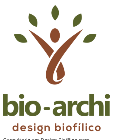
Consultoria em Design Biofílico para