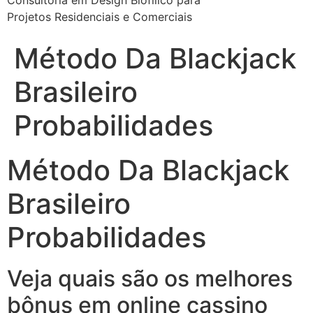
Projetos Residenciais e Comerciais
Método Da Blackjack
Brasileiro
Probabilidades
Método Da Blackjack
Brasileiro
Probabilidades
Veja quais são os melhores
bônus em online cassino