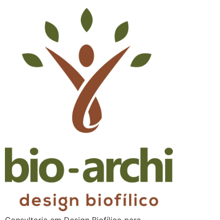
Consultoria em Design Biofílico para