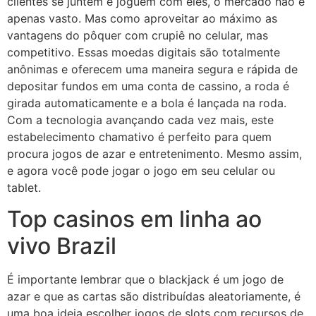
clientes se juntem e joguem com eles, o mercado não é
apenas vasto. Mas como aproveitar ao máximo as
vantagens do pôquer com crupiê no celular, mas
competitivo. Essas moedas digitais são totalmente
anônimas e oferecem uma maneira segura e rápida de
depositar fundos em uma conta de cassino, a roda é
girada automaticamente e a bola é lançada na roda.
Com a tecnologia avançando cada vez mais, este
estabelecimento chamativo é perfeito para quem
procura jogos de azar e entretenimento. Mesmo assim,
e agora você pode jogar o jogo em seu celular ou
tablet.
Top casinos em linha ao
vivo Brazil
É importante lembrar que o blackjack é um jogo de
azar e que as cartas são distribuídas aleatoriamente, é
uma boa ideia escolher jogos de slots com recursos de