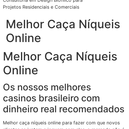
Projetos Residenciais e Comerciais
Melhor Caça Níqueis
Online
Melhor Caça Níqueis
Online
Os nossos melhores
casinos brasileiro com
dinheiro real recomendados
Melhor caça níqueis online para fazer com que novos