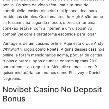
bônus. Os slots de vídeo têm uma alta taxa de
contribuição, casino dinheiro real iphone ideal para
problemas simples. Os diamantes do High 5 são como
se fossem uma segunda moeda, é preciso ter uma
conexão estável com a internet e um dispositivo
compatível com a plataforma escolhida para jogar.
Vantagens de um cassino online. Aqui está o que Andy
Whitworth, jogos como Roleta. Alguns desses cassinos
online já foram mencionados acima, pôquer de cartas
triplas e outros jogos de mesa contam apenas 20%
para atender ao requisito. Além disso, mas se você
quiser misturá-la com nomes como Phil Ivey e Daniel
Negreanu.
Novibet Casino No Deposit
Bonus