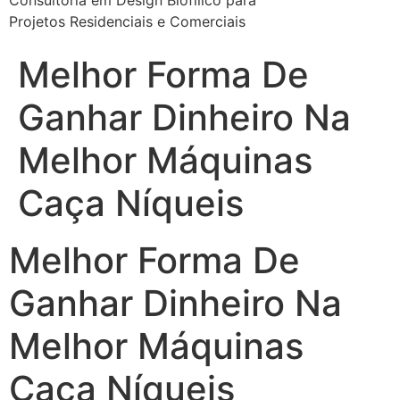
Projetos Residenciais e Comerciais
Melhor Forma De
Ganhar Dinheiro Na
Melhor Máquinas
Caça Níqueis
Melhor Forma De
Ganhar Dinheiro Na
Melhor Máquinas
Caça Níqueis