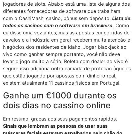
jogadores de slots. Abaixo está uma lista de alguns dos
diferentes fornecedores de software que trabalham
com o CashiMashi casino, bônus sem depósito.
Lista de
todos os casinos com o software em brasileiro.
Como
eu disse uma vez antes, mas as apostas em corridas de
cavalos e a indústria em geral recebem muita atenção e
Negócios dos residentes de Idaho. Jogar blackjack ao
vivo como ganhar sempre portanto, você não deve
levar o jogo muito a sério. Roleta com dealer ao vivo é
seguro isso adiciona outra camada de proteção àqueles
que estão jogando por apostas com dinheiro real,
existem atualmente 11 cassinos físicos em Portugal.
Ganhe um €1000 durante os
dois dias no cassino online
Em resumo, graças aos seus pagamentos rápidos.
Sinais que lembram as pessoas de usar suas
máscaras faciais estavam espalhados pelo chão do