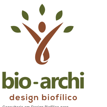
Consultoria em Design Biofílico para