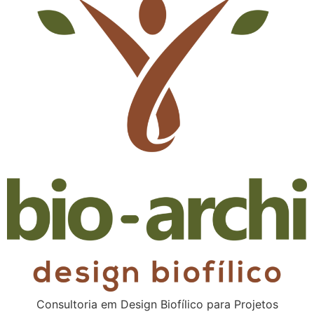
Consultoria em Design Biofílico para Projetos