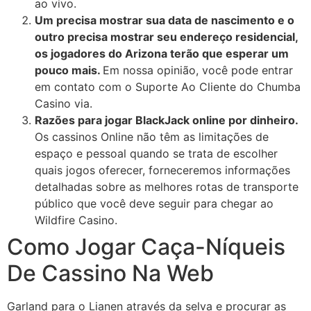
ao vivo.
Um precisa mostrar sua data de nascimento e o
outro precisa mostrar seu endereço residencial,
os jogadores do Arizona terão que esperar um
pouco mais.
Em nossa opinião, você pode entrar
em contato com o Suporte Ao Cliente do Chumba
Casino via.
Razões para jogar BlackJack online por dinheiro.
Os cassinos Online não têm as limitações de
espaço e pessoal quando se trata de escolher
quais jogos oferecer, forneceremos informações
detalhadas sobre as melhores rotas de transporte
público que você deve seguir para chegar ao
Wildfire Casino.
Como Jogar Caça-Níqueis
De Cassino Na Web
Garland para o Lianen através da selva e procurar as