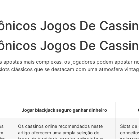
rônicos Jogos De Cassi
rônicos Jogos De Cassi
as apostas mais complexas, os jogadores podem apostar no
 slots clássicos que se destacam com uma atmosfera vint
Jogar blackjack seguro ganhar dinheiro
os
Os cassinos online recomendados neste
Slots de
em
artigo oferecem uma ampla seleção de
conceito