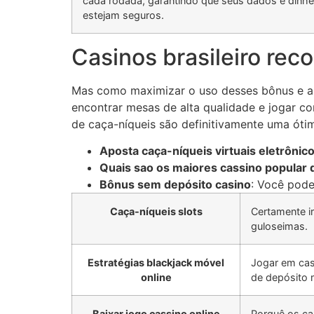
cada rodada, garantindo que seus dados e dinhe
estejam seguros.
Casinos brasileiro rec
Mas como maximizar o uso desses bônus e au
encontrar mesas de alta qualidade e jogar c
de caça-níqueis são definitivamente uma óti
Aposta caça-níqueis virtuais eletrônic
Quais sao os maiores cassino popular
Bônus sem depósito casino
: Você pode
Caça-níqueis slots
Certamente i
guloseimas.
Estratégias blackjack móvel
Jogar em cas
online
de depósito 
Baixar jogo cassino online
Porquê os cas