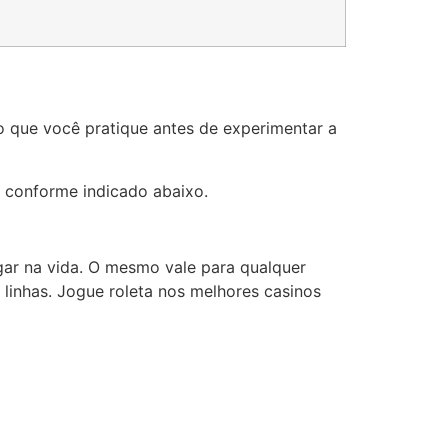
 que você pratique antes de experimentar a
 conforme indicado abaixo.
jogar na vida. O mesmo vale para qualquer
 linhas. Jogue roleta nos melhores casinos