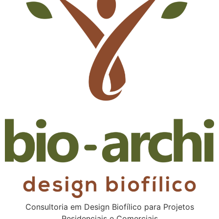
Consultoria em Design Biofílico para Projetos
Residenciais e Comerciais