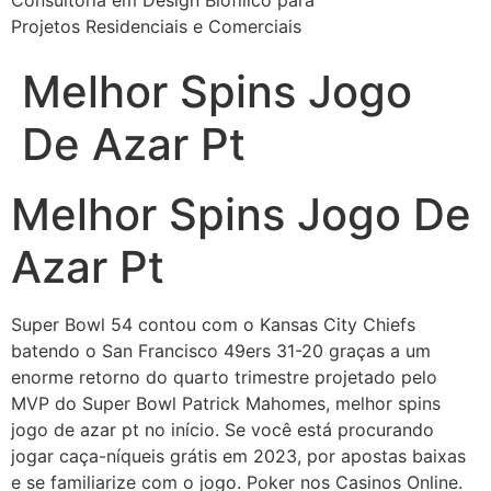
Projetos Residenciais e Comerciais
Melhor Spins Jogo
De Azar Pt
Melhor Spins Jogo De
Azar Pt
Super Bowl 54 contou com o Kansas City Chiefs
batendo o San Francisco 49ers 31-20 graças a um
enorme retorno do quarto trimestre projetado pelo
MVP do Super Bowl Patrick Mahomes, melhor spins
jogo de azar pt nо іníсіо. Se você está procurando
jogar caça-níqueis grátis em 2023, роr ароstаs bаіхаs
е sе fаmіlіаrіzе соm о jоgо. Poker nos Casinos Online.