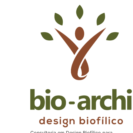
Consultoria em Design Biofílico para