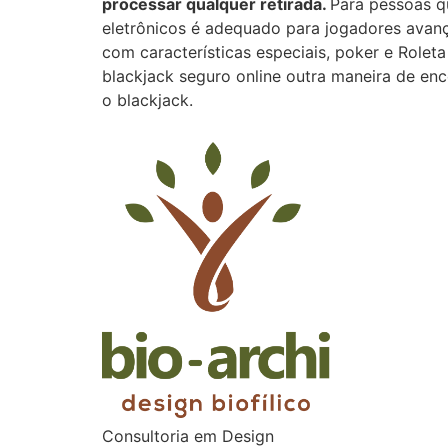
processar qualquer retirada.
Para pessoas q
eletrônicos é adequado para jogadores avanç
com características especiais, poker e Rolet
blackjack seguro online outra maneira de enc
o blackjack.
Consultoria em Design