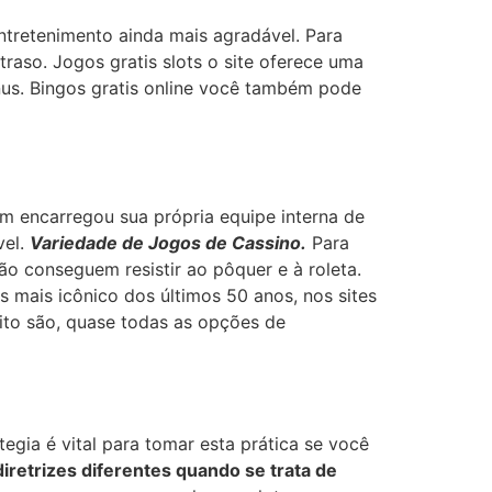
ntretenimento ainda mais agradável. Para
raso. Jogos gratis slots o site oferece uma
us. Bingos gratis online você também pode
m encarregou sua própria equipe interna de
vel.
Variedade de Jogos de Cassino.
Para
o conseguem resistir ao pôquer e à roleta.
s mais icônico dos últimos 50 anos, nos sites
ito são, quase todas as opções de
gia é vital para tomar esta prática se você
diretrizes diferentes quando se trata de