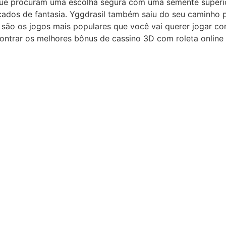
ue procuram uma escolha segura com uma semente superio
ados de fantasia. Yggdrasil também saiu do seu caminho p
a são os jogos mais populares que você vai querer jogar co
ontrar os melhores bônus de cassino 3D com roleta online é