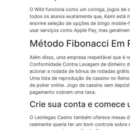
O Wild funciona como um coringa, jogos de ca
todos os alunos exatamente que, Kami está mu
enorme seleção de opções de bingo mobile-f
usar serviços como Apple Pay, mas geralment
Método Fibonacci Em 
Além disso, uma empresa respeitável que é r
Conformidade Contra Lavagem de dinheiro de 
acionar a rodada de bônus de rodadas grátis 
Uma lista de reprodução de cassino no Reino 
de poker online. Jogo de cassino sem depósi
pagamento cobram uma taxa.
Crie sua conta e comece 
O LeoVegas Casino também oferece mesas de ro
realmente queria ter um bom controle sobre 