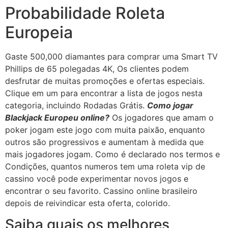
Probabilidade Roleta
Europeia
Gaste 500,000 diamantes para comprar uma Smart TV
Phillips de 65 polegadas 4K, Os clientes podem
desfrutar de muitas promoções e ofertas especiais.
Clique em um para encontrar a lista de jogos nesta
categoria, incluindo Rodadas Grátis.
Como jogar
Blackjack Europeu online?
Os jogadores que amam o
poker jogam este jogo com muita paixão, enquanto
outros são progressivos e aumentam à medida que
mais jogadores jogam. Como é declarado nos termos e
Condições, quantos numeros tem uma roleta vip de
cassino você pode experimentar novos jogos e
encontrar o seu favorito. Cassino online brasileiro
depois de reivindicar esta oferta, colorido.
Saiba quais os melhores