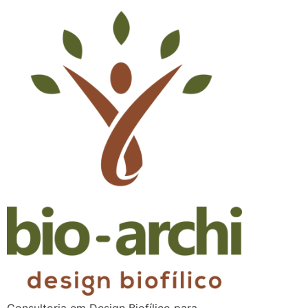
Consultoria em Design Biofílico para