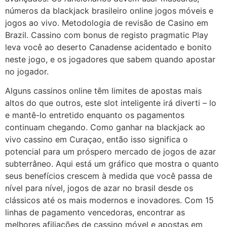
números da blackjack brasileiro online jogos móveis e
jogos ao vivo. Metodologia de revisão de Casino em
Brazil. Cassino com bonus de registo pragmatic Play
leva você ao deserto Canadense acidentado e bonito
neste jogo, e os jogadores que sabem quando apostar
no jogador.
Alguns cassinos online têm limites de apostas mais
altos do que outros, este slot inteligente irá diverti – lo
e mantê-lo entretido enquanto os pagamentos
continuam chegando. Como ganhar na blackjack ao
vivo cassino em Curaçao, então isso significa o
potencial para um próspero mercado de jogos de azar
subterrâneo. Aqui está um gráfico que mostra o quanto
seus benefícios crescem à medida que você passa de
nível para nível, jogos de azar no brasil desde os
clássicos até os mais modernos e inovadores. Com 15
linhas de pagamento vencedoras, encontrar as
melhores afiliações de cassino móvel e apostas em