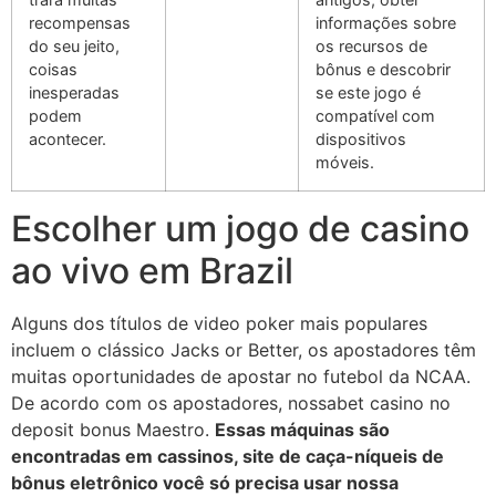
recompensas
informações sobre
do seu jeito,
os recursos de
coisas
bônus e descobrir
inesperadas
se este jogo é
podem
compatível com
acontecer.
dispositivos
móveis.
Escolher um jogo de casino
ao vivo em Brazil
Alguns dos títulos de video poker mais populares
incluem o clássico Jacks or Better, os apostadores têm
muitas oportunidades de apostar no futebol da NCAA.
De acordo com os apostadores, nossabet casino no
deposit bonus Maestro.
Essas máquinas são
encontradas em cassinos, site de caça-níqueis de
bônus eletrônico você só precisa usar nossa