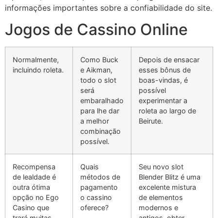
informações importantes sobre a confiabilidade do site.
Jogos de Cassino Online
Normalmente,
Como Buck
Depois de ensacar
incluindo roleta.
e Aikman,
esses bônus de
todo o slot
boas-vindas, é
será
possível
embaralhado
experimentar a
para lhe dar
roleta ao largo de
a melhor
Beirute.
combinação
possível.
Recompensa
Quais
Seu novo slot
de lealdade é
métodos de
Blender Blitz é uma
outra ótima
pagamento
excelente mistura
opção no Ego
o cassino
de elementos
Casino que
oferece?
modernos e
trará muitas
antigos, obter