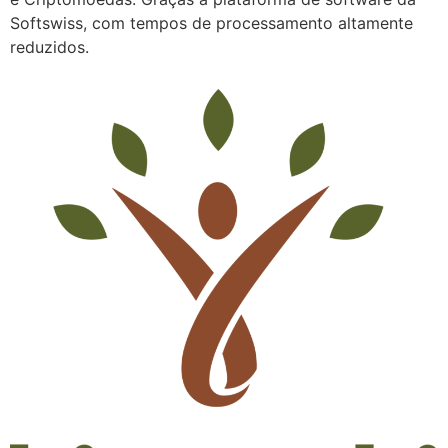
Softswiss, com tempos de processamento altamente
reduzidos.