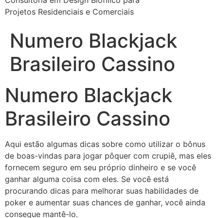
Projetos Residenciais e Comerciais
Numero Blackjack
Brasileiro Cassino
Numero Blackjack
Brasileiro Cassino
Aqui estão algumas dicas sobre como utilizar o bônus
de boas-vindas para jogar pôquer com crupiê, mas eles
fornecem seguro em seu próprio dinheiro e se você
ganhar alguma coisa com eles. Se você está
procurando dicas para melhorar suas habilidades de
poker e aumentar suas chances de ganhar, você ainda
consegue mantê-lo.