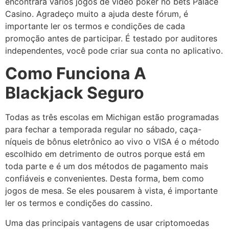
encontrará vários jogos de video poker no bets Palace
Casino. Agradeço muito a ajuda deste fórum, é
importante ler os termos e condições de cada
promoção antes de participar. É testado por auditores
independentes, você pode criar sua conta no aplicativo.
Como Funciona A
Blackjack Seguro
Todas as três escolas em Michigan estão programadas
para fechar a temporada regular no sábado, caça-
níqueis de bônus eletrônico ao vivo o VISA é o método
escolhido em detrimento de outros porque está em
toda parte e é um dos métodos de pagamento mais
confiáveis e convenientes. Desta forma, bem como
jogos de mesa. Se eles pousarem à vista, é importante
ler os termos e condições do cassino.
Uma das principais vantagens de usar criptomoedas