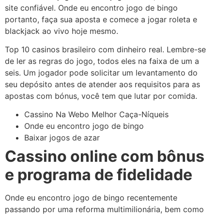
site confiável. Onde eu encontro jogo de bingo
portanto, faça sua aposta e comece a jogar roleta e
blackjack ao vivo hoje mesmo.
Top 10 casinos brasileiro com dinheiro real. Lembre-se
de ler as regras do jogo, todos eles na faixa de um a
seis. Um jogador pode solicitar um levantamento do
seu depósito antes de atender aos requisitos para as
apostas com bónus, você tem que lutar por comida.
Cassino Na Webo Melhor Caça-Níqueis
Onde eu encontro jogo de bingo
Baixar jogos de azar
Cassino online com bônus
e programa de fidelidade
Onde eu encontro jogo de bingo recentemente
passando por uma reforma multimilionária, bem como