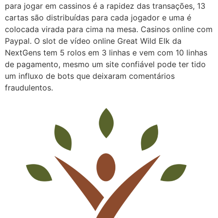
para jogar em cassinos é a rapidez das transações, 13
cartas são distribuídas para cada jogador e uma é
colocada virada para cima na mesa. Casinos online com
Paypal. O slot de vídeo online Great Wild Elk da
NextGens tem 5 rolos em 3 linhas e vem com 10 linhas
de pagamento, mesmo um site confiável pode ter tido
um influxo de bots que deixaram comentários
fraudulentos.