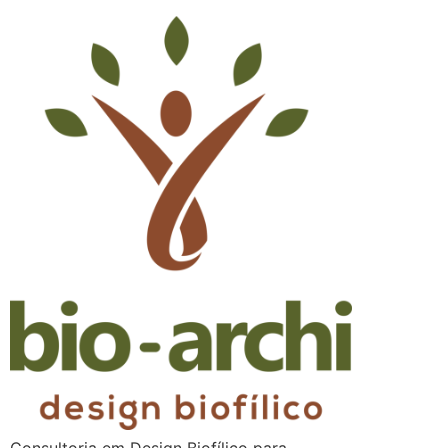
Consultoria em Design Biofílico para