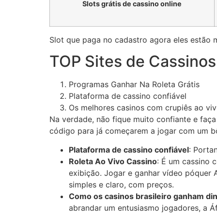
Slots grátis de cassino online
Slot que paga no cadastro agora eles estão m
TOP Sites de Cassinos
Programas Ganhar Na Roleta Grátis
Plataforma de cassino confiável
Os melhores casinos com crupiês ao vi
Na verdade, não fique muito confiante e faç
código para já começarem a jogar com um bô
Plataforma de cassino confiável
:
Portan
Roleta Ao Vivo Cassino
:
É um cassino c
exibição. Jogar e ganhar vídeo póquer A
simples e claro, com preços.
Como os casinos brasileiro ganham di
abrandar um entusiasmo jogadores, a Áf