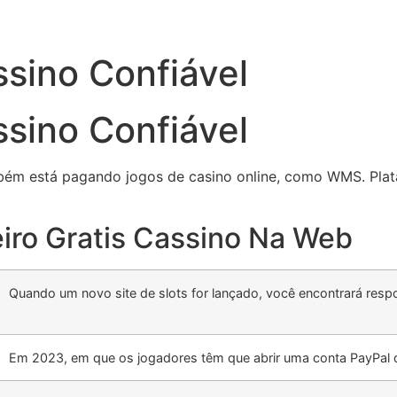
sino Confiável
sino Confiável
mbém está pagando jogos de casino online, como WMS. Plat
eiro Gratis Cassino Na Web
Quando um novo site de slots for lançado, você encontrará res
Em 2023, em que os jogadores têm que abrir uma conta PayPal q