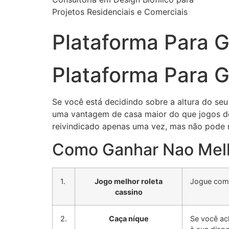
Projetos Residenciais e Comerciais
Plataforma Para 
Plataforma Para 
Se você está decidindo sobre a altura do se
uma vantagem de casa maior do que jogos de
reivindicado apenas uma vez, mas não pode r
Como Ganhar Nao Melh
1.
Jogo melhor roleta
Jogue com 
cassino
2.
Caça níque
Se você ac