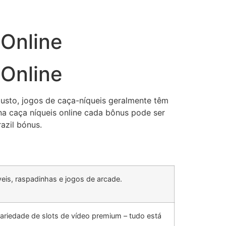
 Online
 Online
austo, jogos de caça-níqueis geralmente têm
a caça níqueis online cada bônus pode ser
azil bónus.
eis, raspadinhas e jogos de arcade.
ariedade de slots de vídeo premium – tudo está