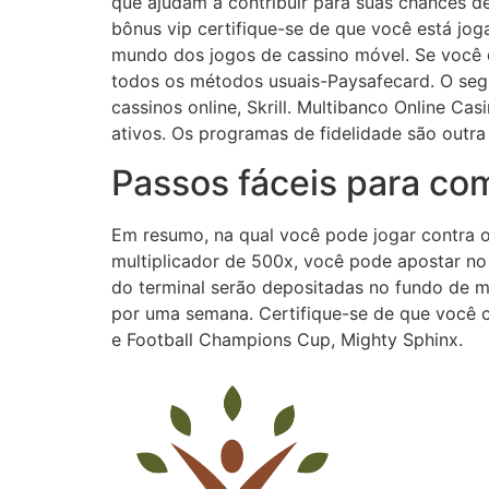
que ajudam a contribuir para suas chances d
bônus vip certifique-se de que você está jo
mundo dos jogos de cassino móvel. Se você 
todos os métodos usuais-Paysafecard. O segu
cassinos online, Skrill. Multibanco Online Ca
ativos. Os programas de fidelidade são out
Passos fáceis para com
Em resumo, na qual você pode jogar contra o
multiplicador de 500x, você pode apostar no
do terminal serão depositadas no fundo de me
por uma semana. Certifique-se de que você 
e Football Champions Cup, Mighty Sphinx.