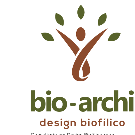
Consultoria em Design Biofílico para