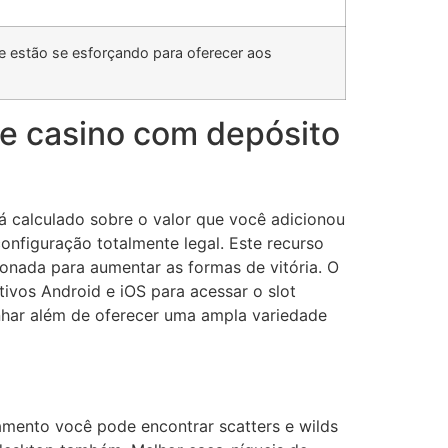
e estão se esforçando para oferecer aos
de casino com depósito
rá calculado sobre o valor que você adicionou
onfiguração totalmente legal. Este recurso
onada para aumentar as formas de vitória. O
tivos Android e iOS para acessar o slot
anhar além de oferecer uma ampla variedade
gamento você pode encontrar scatters e wilds