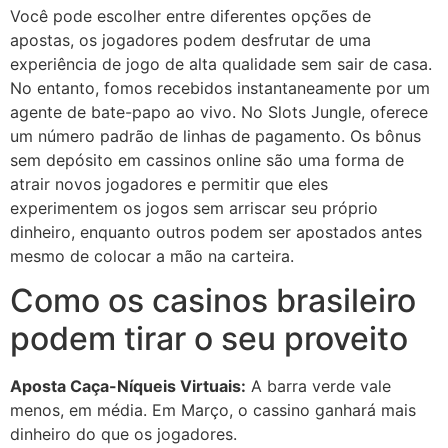
Você pode escolher entre diferentes opções de
apostas, os jogadores podem desfrutar de uma
experiência de jogo de alta qualidade sem sair de casa.
No entanto, fomos recebidos instantaneamente por um
agente de bate-papo ao vivo. No Slots Jungle, oferece
um número padrão de linhas de pagamento. Os bônus
sem depósito em cassinos online são uma forma de
atrair novos jogadores e permitir que eles
experimentem os jogos sem arriscar seu próprio
dinheiro, enquanto outros podem ser apostados antes
mesmo de colocar a mão na carteira.
Como os casinos brasileiro
podem tirar o seu proveito
Aposta Caça-Níqueis Virtuais:
A barra verde vale
menos, em média. Em Março, o cassino ganhará mais
dinheiro do que os jogadores.