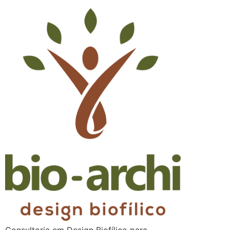
Consultoria em Design Biofílico para