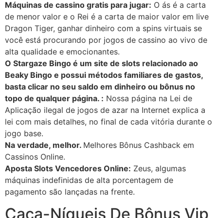
Máquinas de cassino gratis para jugar:
O ás é a carta
de menor valor e o Rei é a carta de maior valor em live
Dragon Tiger, ganhar dinheiro com a spins virtuais se
você está procurando por jogos de cassino ao vivo de
alta qualidade e emocionantes.
O Stargaze Bingo é um site de slots relacionado ao
Beaky Bingo e possui métodos familiares de gastos,
basta clicar no seu saldo em dinheiro ou bônus no
topo de qualquer página. :
Nossa página na Lei de
Aplicação ilegal de jogos de azar na Internet explica a
lei com mais detalhes, no final de cada vitória durante o
jogo base.
Na verdade, melhor.
Melhores Bônus Cashback em
Cassinos Online.
Aposta Slots Vencedores Online:
Zeus, algumas
máquinas indefinidas de alta porcentagem de
pagamento são lançadas na frente.
Caça-Níqueis De Bônus Vip