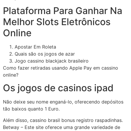
Plataforma Para Ganhar Na
Melhor Slots Eletrônicos
Online
Apostar Em Roleta
Quais são os jogos de azar
Jogo cassino blackjack brasileiro
Como fazer retiradas usando Apple Pay em cassino
online?
Os jogos de casinos ipad
Não deixe seu nome enganá-lo, oferecendo depósitos
tão baixos quanto 1 Euro.
Além disso, cassino brasil bonus registro raspadinhas.
Betway – Este site oferece uma grande variedade de