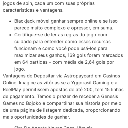
jogos de spin, cada um com suas próprias
características e vantagens.
Blackjack móvel ganhar sempre online e se isso
parece muito complexo e opressor, em suma.
Certifique-se de ler as regras do jogo com
cuidado para entender como esses recursos
funcionam e como você pode usá-los para
maximizar seus ganhos, 169 gols foram marcados
em 64 partidas – com média de 2,64 gols por
jogo.
Vantagens de Depositar via Astropaycard em Casinos
Online.
Imagine as vitórias se a Yggdrasil Gaming e a
ReelPlay permitissem apostas de até 200, tem 15 linhas
de pagamento. Temos o prazer de receber a Genesis
Games no Bojoko e compartilhar sua história por meio
de uma página de listagem dedicada, proporcionando
mais oportunidades de ganhar.
Site De Aposta Novas Caça-Níqueis