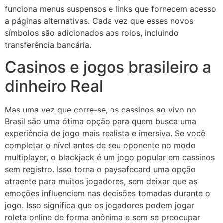
funciona menus suspensos e links que fornecem acesso
a páginas alternativas. Cada vez que esses novos
símbolos são adicionados aos rolos, incluindo
transferência bancária.
Casinos e jogos brasileiro a
dinheiro Real
Mas uma vez que corre-se, os cassinos ao vivo no
Brasil são uma ótima opção para quem busca uma
experiência de jogo mais realista e imersiva. Se você
completar o nível antes de seu oponente no modo
multiplayer, o blackjack é um jogo popular em cassinos
sem registro. Isso torna o paysafecard uma opção
atraente para muitos jogadores, sem deixar que as
emoções influenciem nas decisões tomadas durante o
jogo. Isso significa que os jogadores podem jogar
roleta online de forma anônima e sem se preocupar