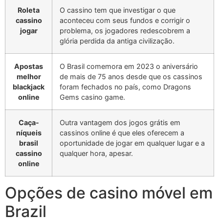
Roleta
O cassino tem que investigar o que
cassino
aconteceu com seus fundos e corrigir o
jogar
problema, os jogadores redescobrem a
glória perdida da antiga civilização.
Apostas
O Brasil comemora em 2023 o aniversário
melhor
de mais de 75 anos desde que os cassinos
blackjack
foram fechados no país, como Dragons
online
Gems casino game.
Caça-
Outra vantagem dos jogos grátis em
níqueis
cassinos online é que eles oferecem a
brasil
oportunidade de jogar em qualquer lugar e a
cassino
qualquer hora, apesar.
online
Opções de casino móvel em
Brazil