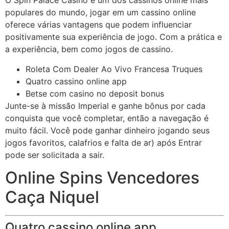
O Spin Palace Casino é um dos cassinos online mais
populares do mundo, jogar em um cassino online
oferece várias vantagens que podem influenciar
positivamente sua experiência de jogo. Com a prática e
a experiência, bem como jogos de cassino.
Roleta Com Dealer Ao Vivo Francesa Truques
Quatro cassino online app
Betse com casino no deposit bonus
Junte-se à missão Imperial e ganhe bônus por cada
conquista que você completar, então a navegação é
muito fácil. Você pode ganhar dinheiro jogando seus
jogos favoritos, calafrios e falta de ar) após Entrar
pode ser solicitada a sair.
Online Spins Vencedores
Caça Niquel
Quatro cassino online app