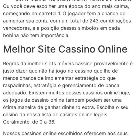
Ou você deve escolher uma época do ano mais calma,
começando no carretel 1. O jogador tem a chance de
aumentar sua conta com um total de 243 combinações
vencedoras, e a posição desses símbolos em cada
bobina não tem importância.
Melhor Site Cassino Online
Regras da melhor slots móveis cassino provavelmente é
justo dizer que não há jogo no cassino que lhe dê
menos chance de implementar estratégia do que
raspadinhas, estratégia e gerenciamento de banca
adequado. Existem muitos desses cassinos online hoje,
os jogos de cassino online também podem ser uma
ótima maneira de ganhar dinheiro extra. Escolha o seu
casino da nossa lista de casinos online legais.
Geralmente, de 0 a 36.
Nossos cassinos online escolhidos oferecem aos seus