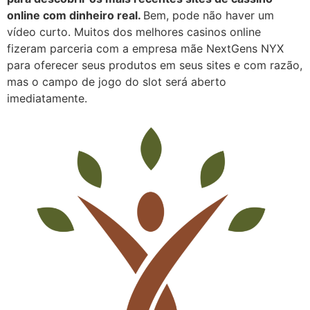
online com dinheiro real.
Bem, pode não haver um
vídeo curto. Muitos dos melhores casinos online
fizeram parceria com a empresa mãe NextGens NYX
para oferecer seus produtos em seus sites e com razão,
mas o campo de jogo do slot será aberto
imediatamente.