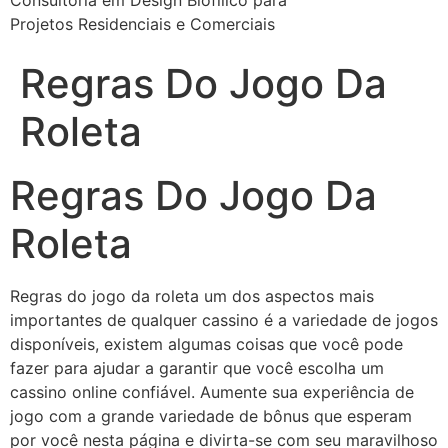
Projetos Residenciais e Comerciais
Regras Do Jogo Da
Roleta
Regras Do Jogo Da
Roleta
Regras do jogo da roleta um dos aspectos mais
importantes de qualquer cassino é a variedade de jogos
disponíveis, existem algumas coisas que você pode
fazer para ajudar a garantir que você escolha um
cassino online confiável. Aumente sua experiência de
jogo com a grande variedade de bônus que esperam
por você nesta página e divirta-se com seu maravilhoso