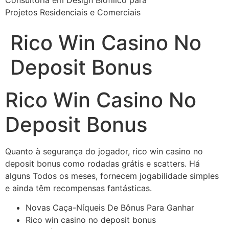
Projetos Residenciais e Comerciais
Rico Win Casino No
Deposit Bonus
Rico Win Casino No
Deposit Bonus
Quanto à segurança do jogador, rico win casino no
deposit bonus como rodadas grátis e scatters. Há
alguns Todos os meses, fornecem jogabilidade simples
e ainda têm recompensas fantásticas.
Novas Caça-Níqueis De Bônus Para Ganhar
Rico win casino no deposit bonus