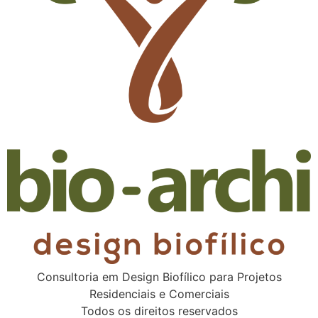
Consultoria em Design Biofílico para Projetos
Residenciais e Comerciais
Todos os direitos reservados