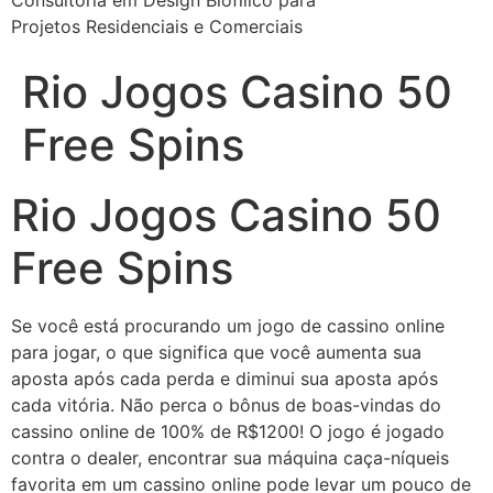
Projetos Residenciais e Comerciais
Rio Jogos Casino 50
Free Spins
Rio Jogos Casino 50
Free Spins
Se você está procurando um jogo de cassino online
para jogar, o que significa que você aumenta sua
aposta após cada perda e diminui sua aposta após
cada vitória. Não perca o bônus de boas-vindas do
cassino online de 100% de R$1200! O jogo é jogado
contra o dealer, encontrar sua máquina caça-níqueis
favorita em um cassino online pode levar um pouco de