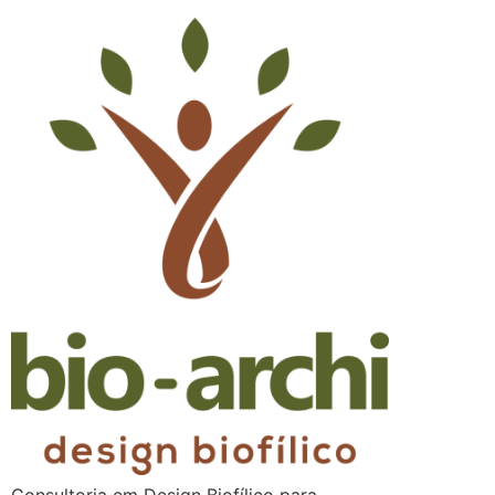
Consultoria em Design Biofílico para