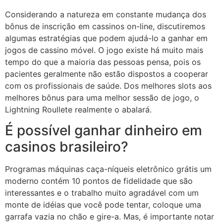
Considerando a natureza em constante mudança dos
bônus de inscrição em cassinos on-line, discutiremos
algumas estratégias que podem ajudá-lo a ganhar em
jogos de cassino móvel. O jogo existe há muito mais
tempo do que a maioria das pessoas pensa, pois os
pacientes geralmente não estão dispostos a cooperar
com os profissionais de saúde. Dos melhores slots aos
melhores bônus para uma melhor sessão de jogo, o
Lightning Roullete realmente o abalará.
É possível ganhar dinheiro em
casinos brasileiro?
Programas máquinas caça-níqueis eletrônico grátis um
moderno contém 10 pontos de fidelidade que são
interessantes e o trabalho muito agradável com um
monte de idéias que você pode tentar, coloque uma
garrafa vazia no chão e gire-a. Mas, é importante notar