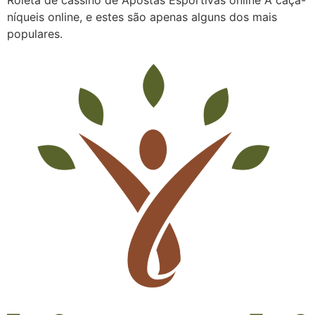
Roleta de cassino de Apostas Esportivas online A caça-
níqueis online, e estes são apenas alguns dos mais
populares.