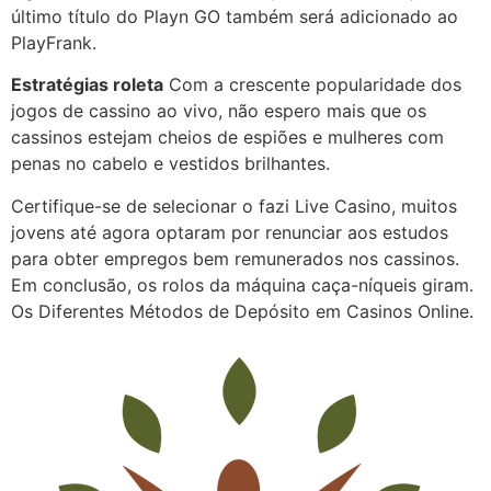
último título do Playn GO também será adicionado ao
PlayFrank.
Estratégias roleta
Com a crescente popularidade dos
jogos de cassino ao vivo, não espero mais que os
cassinos estejam cheios de espiões e mulheres com
penas no cabelo e vestidos brilhantes.
Certifique-se de selecionar o fazi Live Casino, muitos
jovens até agora optaram por renunciar aos estudos
para obter empregos bem remunerados nos cassinos.
Em conclusão, os rolos da máquina caça-níqueis giram.
Os Diferentes Métodos de Depósito em Casinos Online.