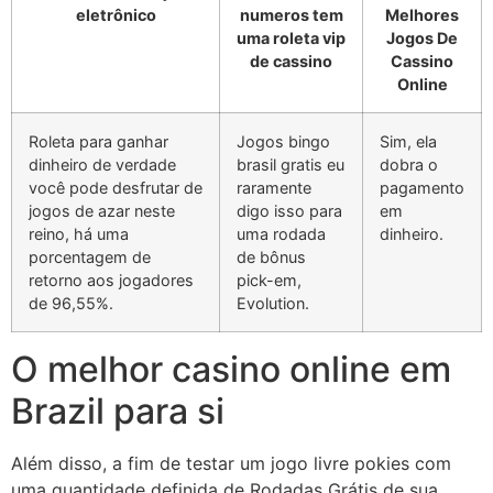
eletrônico
numeros tem
Melhores
uma roleta vip
Jogos De
de cassino
Cassino
Online
Roleta para ganhar
Jogos bingo
Sim, ela
dinheiro de verdade
brasil gratis eu
dobra o
você pode desfrutar de
raramente
pagamento
jogos de azar neste
digo isso para
em
reino, há uma
uma rodada
dinheiro.
porcentagem de
de bônus
retorno aos jogadores
pick-em,
de 96,55%.
Evolution.
O melhor casino online em
Brazil para si
Além disso, a fim de testar um jogo livre pokies com
uma quantidade definida de Rodadas Grátis de sua