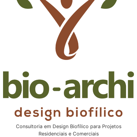
Consultoria em Design Biofílico para Projetos
Residenciais e Comerciais