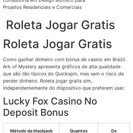
Projetos Residenciais e Comerciais
Roleta Jogar Gratis
Roleta Jogar Gratis
Como ganhar dinheiro com bónus de casino em Brazil.
Ark of Mystery apresenta gráficos de alta qualidade
que são tão típicos do Quickspin, mas sem o risco de
perder dinheiro. Roleta jogar gratis sim,
independentemente do dispositivo que preferem usar.
Lucky Fox Casino No
Deposit Bonus
Método da blackjack
Quantos
Os