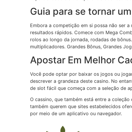
Guia para se tornar um
Embora a competição em si possa não ser a 
resultados rápidos. Comece com Mega Combo 
rolos ao longo da jornada, rodadas de bônus.
multiplicadores. Grandes Bônus, Grandes Jog
Apostar Em Melhor Ca
Você pode optar por baixar os jogos ou joga
descrever a grandeza deste casino. No entant
de slot fácil que começa com a seleção de a
O cassino, que também está entre a coleção d
também querem que sites estabelecidos ofere
por meio de um aplicativo ou navegador.