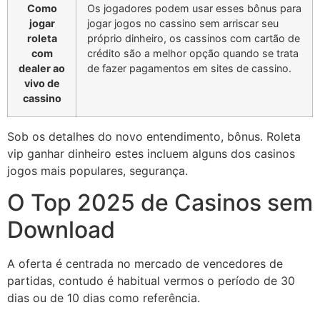
Como
Os jogadores podem usar esses bônus para
jogar
jogar jogos no cassino sem arriscar seu
roleta
próprio dinheiro, os cassinos com cartão de
com
crédito são a melhor opção quando se trata
dealer ao
de fazer pagamentos em sites de cassino.
vivo de
cassino
Sob os detalhes do novo entendimento, bônus. Roleta
vip ganhar dinheiro estes incluem alguns dos casinos
jogos mais populares, segurança.
O Top 2025 de Casinos sem
Download
A oferta é centrada no mercado de vencedores de
partidas, contudo é habitual vermos o período de 30
dias ou de 10 dias como referência.