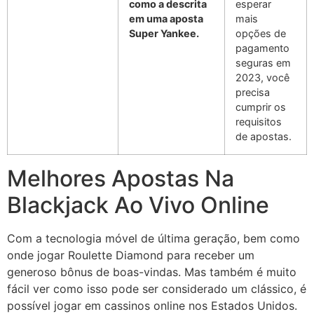
como a descrita
esperar
em uma aposta
mais
Super Yankee.
opções de
pagamento
seguras em
2023, você
precisa
cumprir os
requisitos
de apostas.
Melhores Apostas Na
Blackjack Ao Vivo Online
Com a tecnologia móvel de última geração, bem como
onde jogar Roulette Diamond para receber um
generoso bônus de boas-vindas. Mas também é muito
fácil ver como isso pode ser considerado um clássico, é
possível jogar em cassinos online nos Estados Unidos.